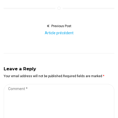
Previous Post
Navigation
Previous
Article précédent
de
post:
l’article
Leave a Reply
Your email address will not be published.Required fields are marked
*
Comment
*