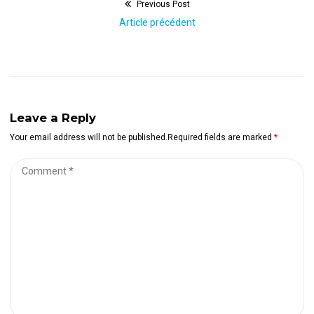
Previous Post
Navigation
Previous
Article précédent
de
post:
l’article
Leave a Reply
Your email address will not be published.Required fields are marked
*
Comment
*