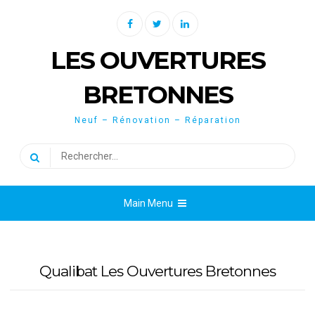
Skip
Facebook
Twitter
Linkedin
to
content
LES OUVERTURES
BRETONNES
Neuf – Rénovation – Réparation
Rechercher :
Main Menu
Qualibat Les Ouvertures Bretonnes