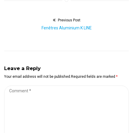
Previous Post
Navigation
Previous
Fenêtres Aluminium K LINE
de
post:
l’article
Leave a Reply
Your email address will not be published.Required fields are marked
*
Comment
*