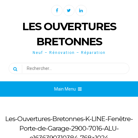
Skip
Facebook
Twitter
Linkedin
to
content
LES OUVERTURES
BRETONNES
Neuf – Rénovation – Réparation
Rechercher :
Main Menu
Les-Ouvertures-Bretonnes-K-LINE-Fenêtre-
Porte-de-Garage-2900-7016-ALU-
e1636390310384-768×1024