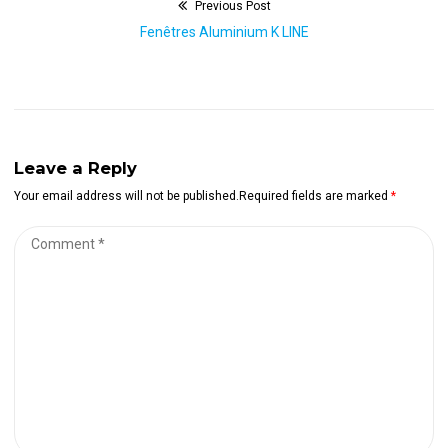
Previous Post
Navigation
Previous
Fenêtres Aluminium K LINE
de
post:
l’article
Leave a Reply
Your email address will not be published.Required fields are marked
*
Comment
*