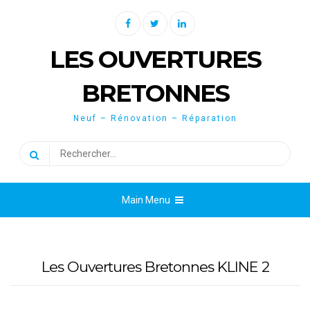
Skip
Facebook
Twitter
Linkedin
to
content
LES OUVERTURES
BRETONNES
Neuf – Rénovation – Réparation
Rechercher :
Main Menu
Les Ouvertures Bretonnes KLINE 2