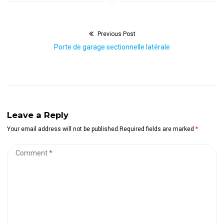
Previous Post
Navigation
Previous
Porte de garage sectionnelle latérale
de
post:
l’article
Leave a Reply
Your email address will not be published.Required fields are marked
*
Comment
*