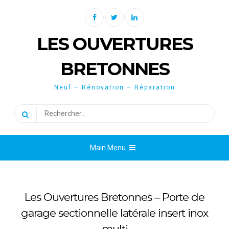
Skip
Facebook
Twitter
Linkedin
to
content
LES OUVERTURES
BRETONNES
Neuf – Rénovation – Réparation
Rechercher :
Main Menu
Les Ouvertures Bretonnes – Porte de
garage sectionnelle latérale insert inox
multi