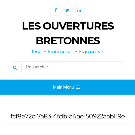
Skip
Facebook
Twitter
Linkedin
to
content
LES OUVERTURES
BRETONNES
Neuf – Rénovation – Réparation
Rechercher :
Main Menu
fcf8e72c-7a83-4fdb-a4ae-50922aab119e