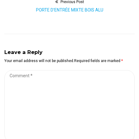
Previous Post
Navigation
Previous
PORTE D’ENTRÉE MIXTE BOIS ALU
de
post:
l’article
Leave a Reply
Your email address will not be published.Required fields are marked
*
Comment
*