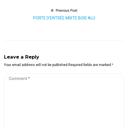
Previous Post
Navigation
Previous
PORTE D’ENTRÉE MIXTE BOIS ALU
de
post:
l’article
Leave a Reply
Your email address will not be published.Required fields are marked
*
Comment
*