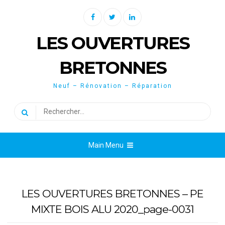
Skip
Facebook
Twitter
Linkedin
to
content
LES OUVERTURES
BRETONNES
Neuf – Rénovation – Réparation
Rechercher :
Main Menu
LES OUVERTURES BRETONNES – PE
MIXTE BOIS ALU 2020_page-0031