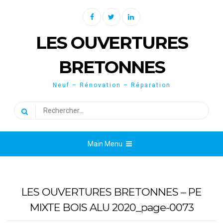
Skip
Facebook
Twitter
Linkedin
to
content
LES OUVERTURES
BRETONNES
Neuf – Rénovation – Réparation
Rechercher :
Main Menu
LES OUVERTURES BRETONNES – PE
MIXTE BOIS ALU 2020_page-0073