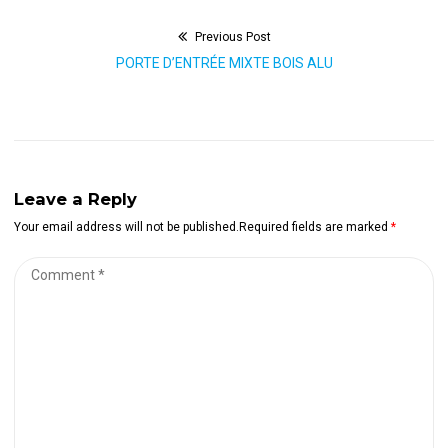
Previous Post
Navigation
Previous
PORTE D’ENTRÉE MIXTE BOIS ALU
de
post:
l’article
Leave a Reply
Your email address will not be published.Required fields are marked
*
Comment
*