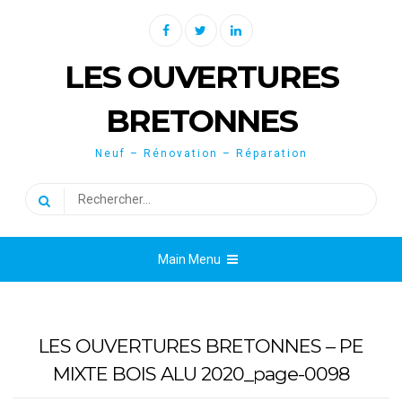
Skip
Facebook
Twitter
Linkedin
to
content
LES OUVERTURES
BRETONNES
Neuf – Rénovation – Réparation
Rechercher :
Main Menu
LES OUVERTURES BRETONNES – PE
MIXTE BOIS ALU 2020_page-0098