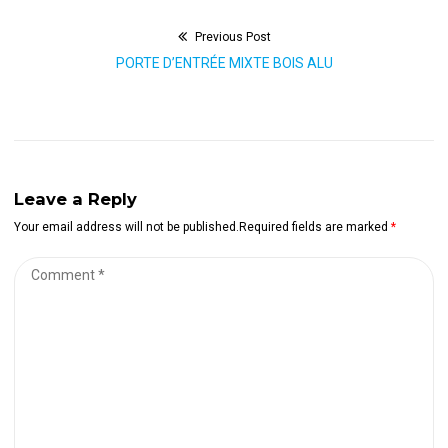
Previous Post
Navigation
Previous
PORTE D’ENTRÉE MIXTE BOIS ALU
de
post:
l’article
Leave a Reply
Your email address will not be published.Required fields are marked
*
Comment
*