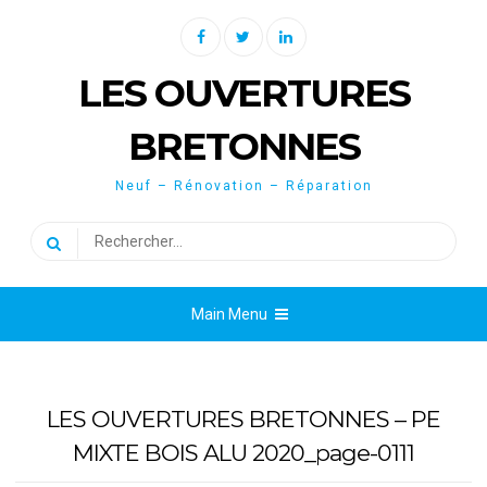
Skip
Facebook
Twitter
Linkedin
to
content
LES OUVERTURES
BRETONNES
Neuf – Rénovation – Réparation
Rechercher :
Main Menu
LES OUVERTURES BRETONNES – PE
MIXTE BOIS ALU 2020_page-0111