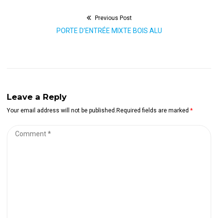
Previous Post
Navigation
Previous
PORTE D’ENTRÉE MIXTE BOIS ALU
de
post:
l’article
Leave a Reply
Your email address will not be published.Required fields are marked
*
Comment
*