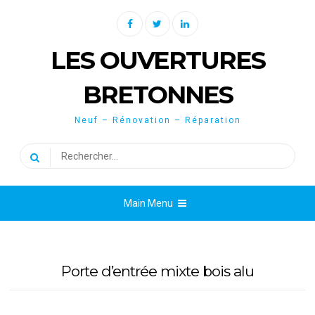
Skip
Facebook
Twitter
Linkedin
to
content
LES OUVERTURES
BRETONNES
Neuf – Rénovation – Réparation
Rechercher :
Main Menu
Porte d’entrée mixte bois alu