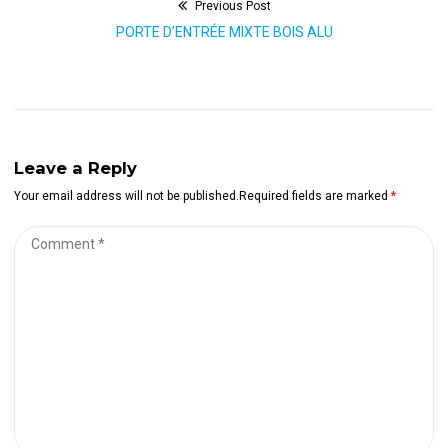
Previous Post
Navigation
Previous
PORTE D’ENTRÉE MIXTE BOIS ALU
de
post:
l’article
Leave a Reply
Your email address will not be published.Required fields are marked
*
Comment
*