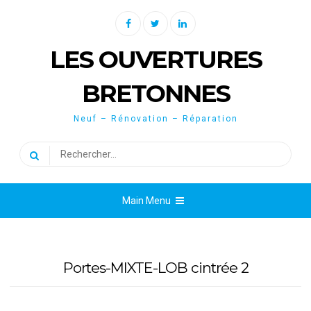
Skip
Facebook
Twitter
Linkedin
to
content
LES OUVERTURES
BRETONNES
Neuf – Rénovation – Réparation
Rechercher :
Main Menu
Portes-MIXTE-LOB cintrée 2