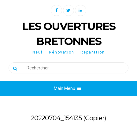
Skip
Facebook
Twitter
Linkedin
to
content
LES OUVERTURES
BRETONNES
Neuf – Rénovation – Réparation
Rechercher :
Main Menu
20220704_154135 (Copier)