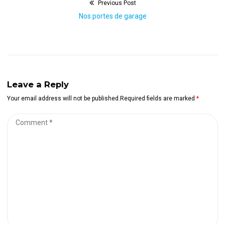
Previous Post
Navigation
Previous
Nos portes de garage
de
post:
l’article
Leave a Reply
Your email address will not be published.Required fields are marked
*
Comment
*