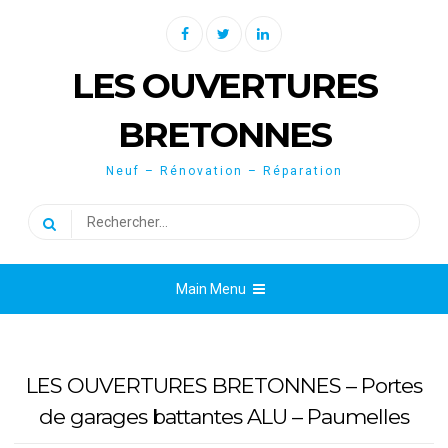
Skip
Facebook
Twitter
Linkedin
to
content
LES OUVERTURES
BRETONNES
Neuf – Rénovation – Réparation
Rechercher :
Main Menu
LES OUVERTURES BRETONNES – Portes
de garages battantes ALU – Paumelles