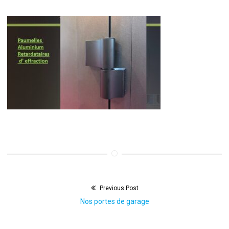
Previous Post
Navigation
Previous
Nos portes de garage
de
post: