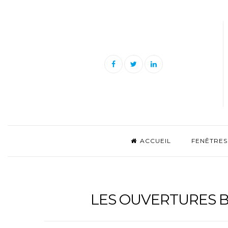
Skip
to
content
Facebook
Twitter
Linkedin
ACCUEIL
FENÊTRES
LES OUVERTURES B