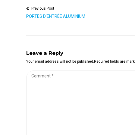
Previous Post
Navigation
Previous
PORTES D’ENTRÉE ALUMINIUM
de
post:
l’article
Leave a Reply
Your email address will not be published.Required fields are mar
Comment
*