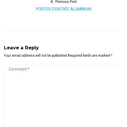
Previous Post
Navigation
Previous
PORTES D’ENTRÉE ALUMINIUM
de
post:
l’article
Leave a Reply
Your email address will not be published.Required fields are marked
*
Comment
*