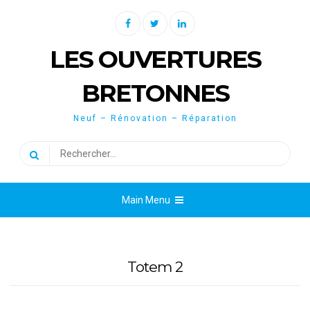
Skip
Facebook
Twitter
Linkedin
to
content
LES OUVERTURES
BRETONNES
Neuf – Rénovation – Réparation
Rechercher :
Main Menu
Totem 2