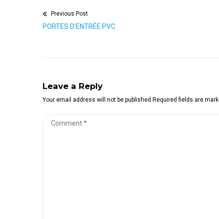
Previous Post
Navigation
Previous
PORTES D’ENTRÉE PVC
de
post:
l’article
Leave a Reply
Your email address will not be published.Required fields are mar
Comment
*