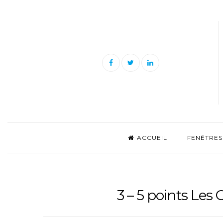
Skip
to
content
Facebook
Twitter
Linkedin
ACCUEIL
FENÊTRES
3 – 5 points Les