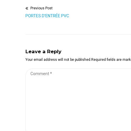
Previous Post
Navigation
Previous
PORTES D’ENTRÉE PVC
de
post:
l’article
Leave a Reply
Your email address will not be published.Required fields are mar
Comment
*