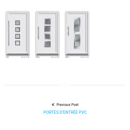
Previous Post
Navigation
Previous
PORTES D’ENTRÉE PVC
de
post: