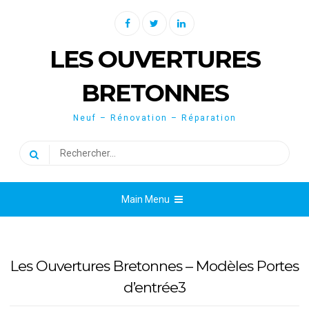
Skip
Facebook
Twitter
Linkedin
to
content
LES OUVERTURES
BRETONNES
Neuf – Rénovation – Réparation
Rechercher :
Main Menu
Les Ouvertures Bretonnes – Modèles Portes
d’entrée3