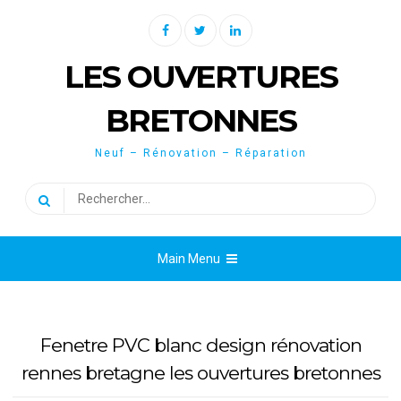
Skip
Facebook
Twitter
Linkedin
to
content
LES OUVERTURES
BRETONNES
Neuf – Rénovation – Réparation
Rechercher :
Main Menu
Fenetre PVC blanc design rénovation
rennes bretagne les ouvertures bretonnes