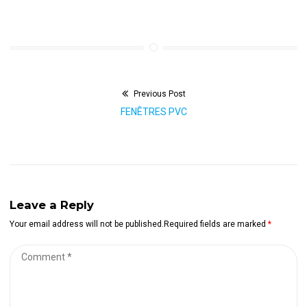
Previous Post
Navigation
Previous
FENÊTRES PVC
de
post:
l’article
Leave a Reply
Your email address will not be published.Required fields are marked
*
Comment
*