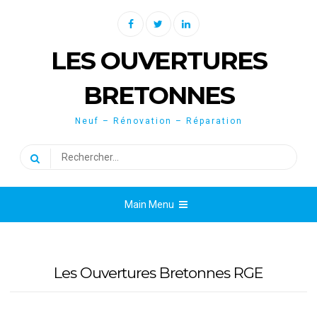
Skip
Facebook
Twitter
Linkedin
to
content
LES OUVERTURES
BRETONNES
Neuf – Rénovation – Réparation
Rechercher :
Main Menu
Les Ouvertures Bretonnes RGE