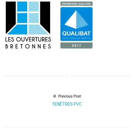
Previous Post
Navigation
Previous
FENÊTRES PVC
de
post:
l’article