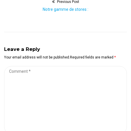
Previous Post
Navigation
Previous
Notre gamme de stores :
de
post:
l’article
Leave a Reply
Your email address will not be published.Required fields are marked
*
Comment
*