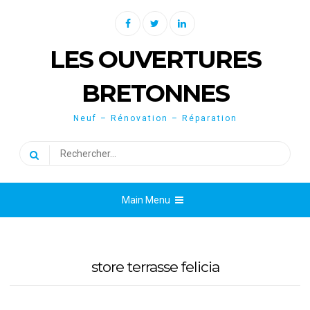
Skip
Facebook
Twitter
Linkedin
to
content
LES OUVERTURES
BRETONNES
Neuf – Rénovation – Réparation
Rechercher :
Main Menu
store terrasse felicia